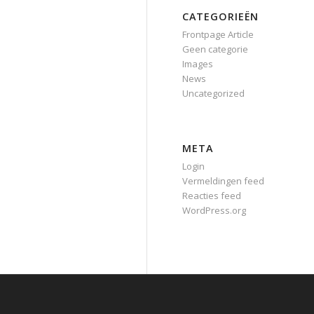
CATEGORIEËN
Frontpage Article
Geen categorie
Images
News
Uncategorized
META
Login
Vermeldingen feed
Reacties feed
WordPress.org