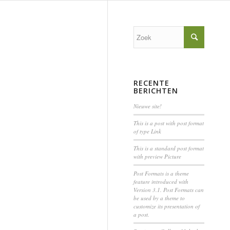
RECENTE
BERICHTEN
Nieuwe site!
This is a post with post format
of type Link
This is a standard post format
with preview Picture
Post Formats is a theme
feature introduced with
Version 3.1. Post Formats can
be used by a theme to
customize its presentation of
a post.