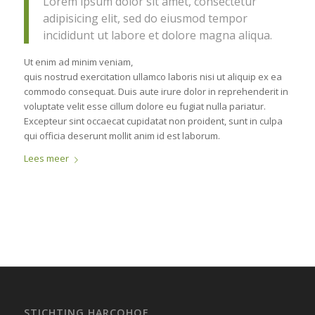
Lorem ipsum dolor sit amet, consectetur
adipisicing elit, sed do eiusmod tempor
incididunt ut labore et dolore magna aliqua.
Ut enim ad minim veniam,
quis nostrud exercitation ullamco laboris nisi ut aliquip ex ea
commodo consequat. Duis aute irure dolor in reprehenderit in
voluptate velit esse cillum dolore eu fugiat nulla pariatur.
Excepteur sint occaecat cupidatat non proident, sunt in culpa
qui officia deserunt mollit anim id est laborum.
Lees meer
STICHTING HARCOHOF