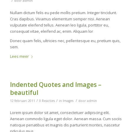
/
door
admin
Nullam dictum felis eu pede mollis pretium. Integer tincidunt.
Cras dapibus. Vivamus elementum semper nisi. Aenean
vulputate eleifend tellus. Aenean leo ligula, porttitor eu,
consequat vitae, eleifend ac, enim. Aliquam lor
Donec quam felis, ultricies nec, pellentesque eu, pretium quis,
sem.
Lees meer
Indented Quotes and Images –
beautiful
/
/
/
12 februari 2011
0 Reacties
in
Images
door
admin
Lorem ipsum dolor sit amet, consectetuer adipiscing elit.
Aenean commodo ligula eget dolor. Aenean massa. Cum sociis
natoque penatibus et magnis dis parturient montes, nascetur
ridiculus mus.